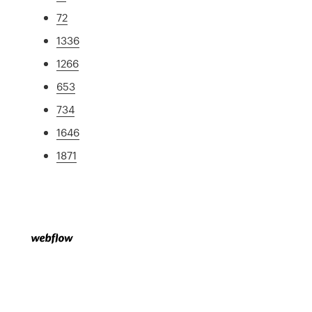
72
1336
1266
653
734
1646
1871