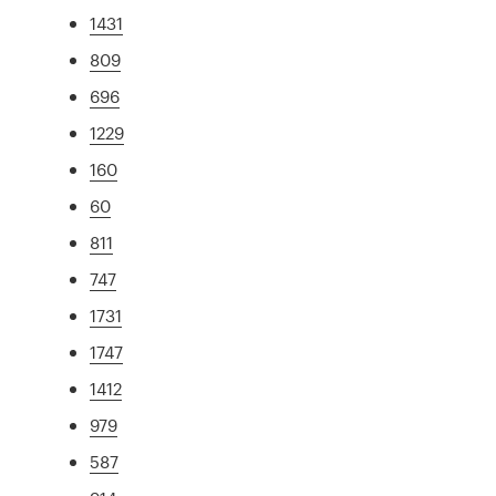
1431
809
696
1229
160
60
811
747
1731
1747
1412
979
587